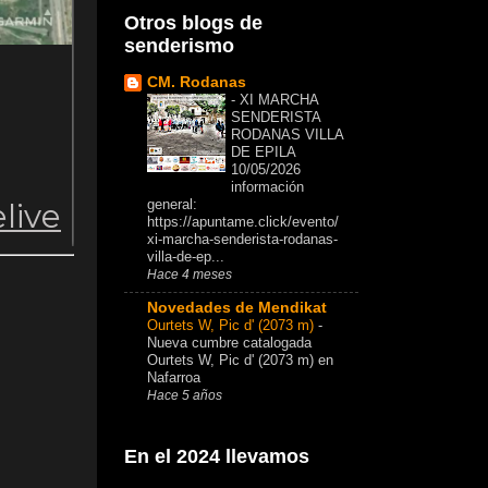
Otros blogs de
senderismo
CM. Rodanas
-
XI MARCHA
SENDERISTA
RODANAS VILLA
DE EPILA
10/05/2026
información
general:
https://apuntame.click/evento/
xi-marcha-senderista-rodanas-
villa-de-ep...
Hace 4 meses
Novedades de Mendikat
Ourtets W, Pic d' (2073 m)
-
Nueva cumbre catalogada
Ourtets W, Pic d' (2073 m) en
Nafarroa
Hace 5 años
En el 2024 llevamos