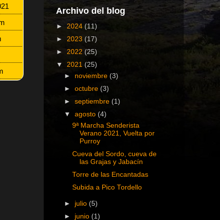
2021
Archivo del blog
 km
►
2024
(11)
m
►
2023
(17)
►
2022
(25)
l
▼
2021
(25)
m
►
noviembre
(3)
►
octubre
(3)
►
septiembre
(1)
▼
agosto
(4)
9ª Marcha Senderista
Verano 2021, Vuelta por
Purroy
Cueva del Sordo, cueva de
las Grajas y Jabacín
Torre de las Encantadas
Subida a Pico Tordello
►
julio
(5)
►
junio
(1)