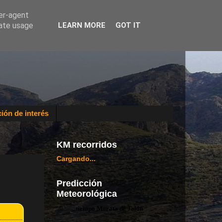
ser-agent
rate usage
LEARN MORE
GOT IT
ión de interés
KM recorridos
Cargando...
Predicción
Meteorológica
tiempo Morata de Jalón