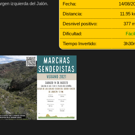
rgen izquierda del Jalón.
Fecha:
14/08/
Distancia:
11.95
Desnivel positivo:
377 
Dificultad:
Fáci
Tiempo Invertido:
3h30