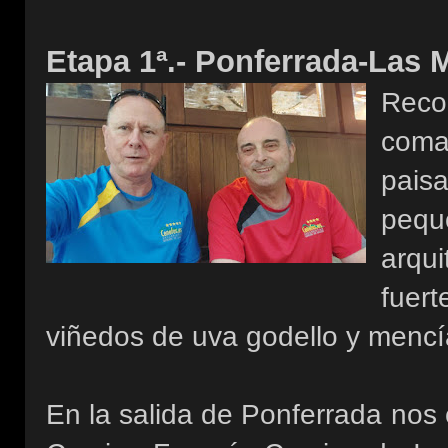
Etapa 1ª.- Ponferrada-Las 
Reco
coma
pais
peq
arqui
fuert
viñedos de uva godello y mencí
En la salida de Ponferrada nos