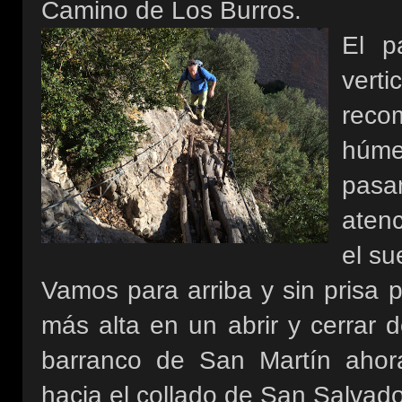
Camino de Los Burros.
El p
verti
reco
húme
pasa
atenc
el su
Vamos para arriba y sin prisa 
más alta en un abrir y cerrar d
barranco de San Martín ahor
hacia el collado de San Salvad