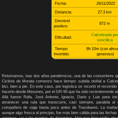
Fecha:
26/11/2022
Distancia:
27.3 km
Desnivel
872 m
positivo:
Calcetinada pe
Dificultad:
sencillica
Tiempo
8h 10m (con almu
Invertido:
generoso)
Retomamos, tras dos años pandémicos, una de las costumbres q
Ciclista de Morata comenzó hace tiempo: subida otoñal a Calce
bici, bien a pie. En este caso, por logística se recortó el recorrido
hacerlo desde Mesones, por el GR-90 que ha sido recientemente a
Allá fueron Rafa, José Antonio, Ignacio, Dario y Luis para inic
amanecer una ruta que transcurre, casi siempre, paralela al r
compañero de viaje hasta poco antes de Trasobares. La mañan
aunque algo fresca al principio, fue más bien cálida para las fechas