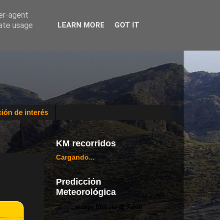
ser-agent
rate usage
LEARN MORE
GOT IT
ión de interés
KM recorridos
Cargando...
Predicción
Meteorológica
tiempo Morata de Jalón