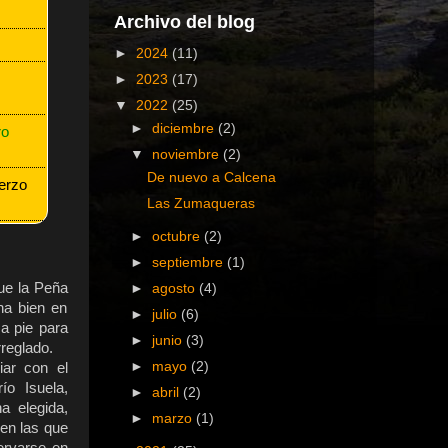
Archivo del blog
►
2024
(11)
►
2023
(17)
▼
2022
(25)
►
diciembre
(2)
ro
▼
noviembre
(2)
De nuevo a Calcena
erzo
Las Zumaqueras
►
octubre
(2)
►
septiembre
(1)
ue la Peña
►
agosto
(4)
na bien en
►
julio
(6)
 a pie para
►
junio
(3)
rreglado.
►
mayo
(2)
iar con el
ío Isuela,
►
abril
(2)
a elegida,
►
marzo
(1)
 en las que