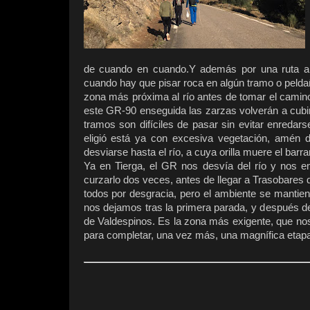
de cuando en cuando.Y además por una ruta ar
cuando hay que pisar roca en algún tramo o pelda
zona más próxima al río antes de tomar el camino
este GR-90 enseguida las zarzas volverán a cubi
tramos son difíciles de pasar sin evitar enredar
eligió está ya con excesiva vegetación, amén d
desviarse hasta el río, a cuya orilla muere el barr
Ya en Tierga, el GR nos desvía del río y nos e
curzarlo dos veces, antes de llegar a Trasobare
todos por desgracia, pero el ambiente se mantien
nos dejamos tras la primera parada, y después 
de Valdespinos. Es la zona más exigente, que no
para completar, una vez más, una magnífica etapa