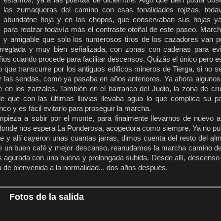
estamos, ya a las puertas de diciembre. Algo que bien podía obs
las zumaqueras del camino con esas tonalidades rojizas, toda
abundatne hoja y en los chopos, que conservaban sus hojas ya
para realzar todavía más el contraste otoñal de este paseo. March
y amigable que solo los numerosos tiros de los cazadores van p
reglada y muy bien señalizada, con zonas con cadenas para evi
ños cuando procede para facilitar descensos. Quizás el único pero e
 que transcurre por los antiguos edificos mineros de Tierga, si no 
r las sendas, como ya pasaba en años anteriores. Ya ahora alguno
se en los zarzales. También en el barranco del Judio, la zona de c
e que con las últimas lluvias llevaba agua lo que complica su p
anco y es fácil evitarlo para proseguir la marcha.
mpieza a subir por el monte, para finalmente llevarnos de nuevo 
s donde nos espera La Ponderosa, acogedora como siempre. Ya no pu
e y allí cayeron unas cuantas jarras, dimos cuenta del resto del a
de un buen café y mejor descanso, reanudamos la marcha camino de
s agurada con una buena y prolongada subida. Desde allí, descenso
 de bienvenida a la normalidad... dos años después.
Fotos de la salida