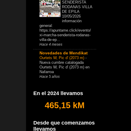
SENDERISTA
RODANAS VILLA
DE EPILA
10/05/2026
información
general:
https://apuntame.click/evento/
xi-marcha-senderista-rodanas-
villa-de-ep...
Hace 4 meses
Novedades de Mendikat
Ourtets W, Pic d' (2073 m)
-
Nueva cumbre catalogada
Ourtets W, Pic d' (2073 m) en
Nafarroa
Hace 5 años
En el 2024 llevamos
465,15 kM
Desde que comenzamos
llevamos