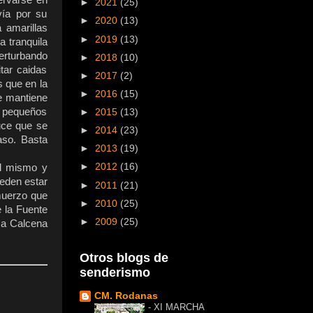
ervarse en
►
2021
(25)
vía por su
►
2020
(13)
 amarillas
►
2019
(13)
a tranquila
erturbando
►
2018
(10)
tar caidas
►
2017
(2)
s que en la
►
2016
(15)
se mantiene
s pequeños
►
2015
(13)
ruce que se
►
2014
(23)
aso. Basta
►
2013
(19)
►
2012
(16)
al mismo y
eden estar
►
2011
(21)
lmuerzo que
►
2010
(25)
 la Fuente
►
2009
(25)
 a Calcena
Otros blogs de
senderismo
CM. Rodanas
-
XI MARCHA