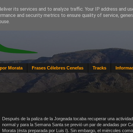
liver its services and to analyze traffic. Your IP address and u
rmance and security metrics to ensure quality of service, gene
buse.
por Morata
Frases Célebres Cenefas
Tracks
Informac
Después de la paliza de la Jorgeada tocaba recuperar una activida
normal y para la Semana Santa se previó un par de andadas por Ca
Morata (ésta preparada por Luis I). Sin embargo, el miércoles como