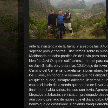
ante la insistencia de la lluvia. Y a eso de las 9
sopesar pros y contras. Discutimos sobre lo nub
Maldonado no daba predicción de lluvia para más al
bien fue Javi O. quien salió antes… eso sí para c
de Javi G. fallaron y sobre las 10.30 dejó de llover
Camino del Cementerio adelante, a buen ritmo, lle
los Olivos, en honor a la semana que nos ampara y
(el que se quedó) siempre adelante, llegamos a un
marca el inicio de la senda que nos ha de llevar
finalmente había salido, incluso con lluvia. Apro
Llegados a Jabacín, se inicia un prolongado desce
aun con lo preñado de nubes que el día andaba. O
bonito que de costumbre. Hablando tranquilamente 