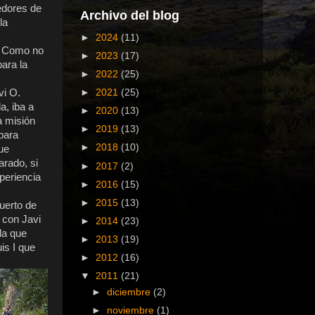
edores de
Archivo del blog
la
o
►
2024
(11)
a. Como no
►
2023
(17)
ara la
►
2022
(25)
vi O.
►
2021
(25)
a, iba a
►
2020
(13)
a misión
►
2019
(13)
para
►
2018
(10)
ue
arado, si
►
2017
(2)
periencia
►
2016
(15)
►
2015
(13)
uerto de
 con Javi
►
2014
(23)
da que
►
2013
(19)
is I que
►
2012
(16)
▼
2011
(21)
►
diciembre
(2)
►
noviembre
(1)