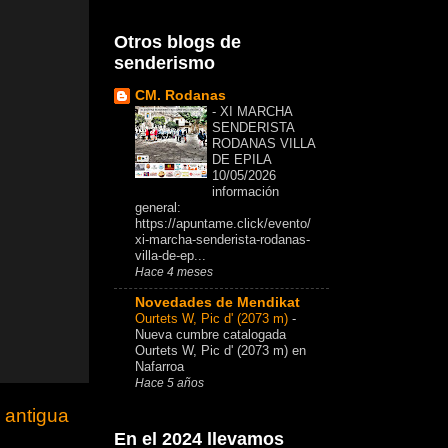
Otros blogs de
senderismo
CM. Rodanas
-
XI MARCHA
SENDERISTA
RODANAS VILLA
DE EPILA
10/05/2026
información
general:
https://apuntame.click/evento/
xi-marcha-senderista-rodanas-
villa-de-ep...
Hace 4 meses
Novedades de Mendikat
Ourtets W, Pic d' (2073 m)
-
Nueva cumbre catalogada
Ourtets W, Pic d' (2073 m) en
Nafarroa
Hace 5 años
 antigua
En el 2024 llevamos