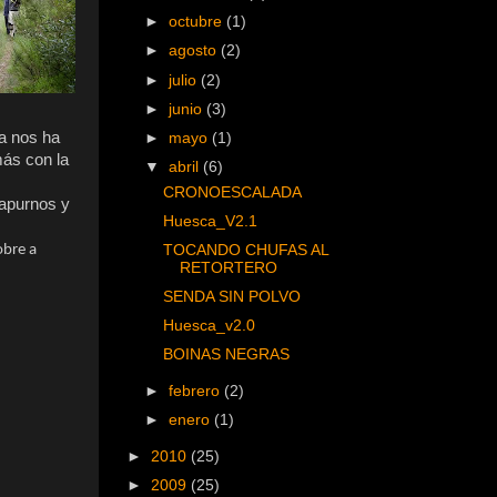
►
octubre
(1)
►
agosto
(2)
►
julio
(2)
►
junio
(3)
ya nos ha
►
mayo
(1)
más con la
▼
abril
(6)
CRONOESCALADA
Capurnos y
Huesca_V2.1
obre a
TOCANDO CHUFAS AL
RETORTERO
SENDA SIN POLVO
Huesca_v2.0
BOINAS NEGRAS
►
febrero
(2)
►
enero
(1)
►
2010
(25)
►
2009
(25)