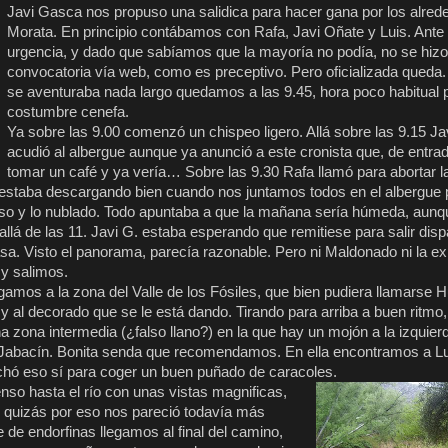
Javi Gasca nos propuso una salidica para hacer gana por los alred
Morata. En principio contábamos con Rafa, Javi Oñate y Luis. Ante 
urgencia, y dado que sabíamos que la mayoría no podía, no se hiz
convocatoria vía web, como es preceptivo. Pero oficializada qued
se aventuraba nada largo quedamos a las 9.45, hora poco habitual p
costumbre cenefa.
Ya sobre las 9.00 comenzó un chispeo ligero. Allá sobre las 9.15 Ja
acudió al albergue aunque ya anunció a este cronista que, de entrad
tomar un café y ya vería… Sobre las 9.30 Rafa llamó para abortar l
.45 estaba descargando bien cuando nos juntamos todos en el albergue 
oso y lo nublado. Todo apuntaba a que la mañana sería húmeda, aunq
lá de las 11. Javi G. estaba esperando que remitiese para salir disp
asa. Visto el panorama, parecía razonable. Pero ni Maldonado ni la ex
 y salimos.
gamos a la zona del Valle de los Fósiles, que bien pudiera llamarse H
 al decorado que se le está dando. Tirando para arriba a buen ritmo,
a zona intermedia (¿falso llano?) en la que hay un mojón a la izquier
 a Jabacín. Bonita senda que recomendamos. En ella encontramos a Lu
vechó eso sí para coger un buen puñado de caracoles.
nso hasta el río con unas vistas magnificas,
 quizás por eso nos pareció todavía más
de endorfinas llegamos al final del camino,