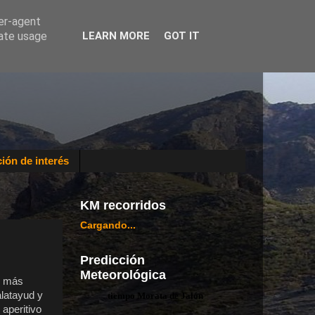
ser-agent
rate usage
LEARN MORE
GOT IT
ión de interés
KM recorridos
Cargando...
Predicción
Meteorológica
d más
latayud y
tiempo Morata de Jalón
 aperitivo